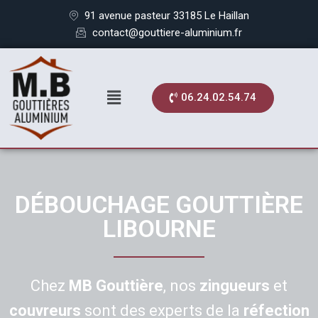
91 avenue pasteur 33185 Le Haillan
contact@gouttiere-aluminium.fr
06.24.02.54.74
DÉBOUCHAGE GOUTTIÈRE
LIBOURNE
Chez
MB Gouttière
, nos
zingueurs
et
couvreurs
sont des experts de la
réfection