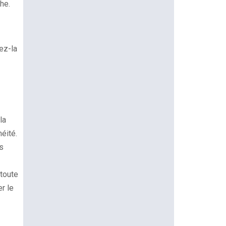
he.
ez-la
la
éité.
es
 toute
er le