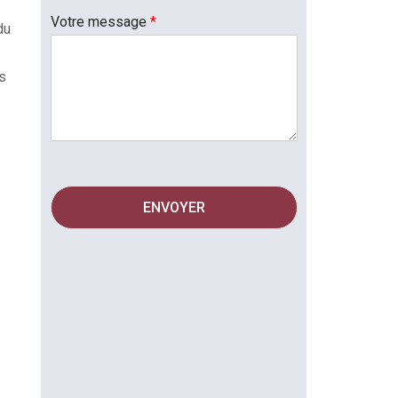
Votre message
*
du
es
ENVOYER