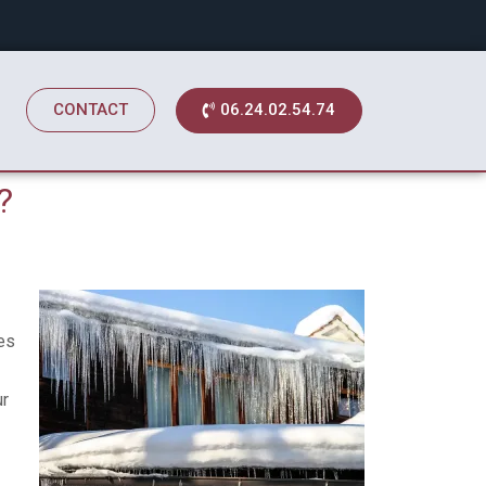
06.24.02.54.74
CONTACT
?
es
ur