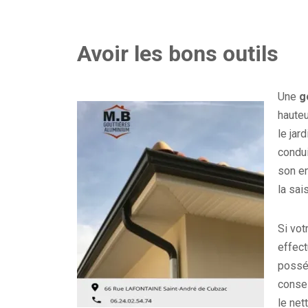
Avoir les bons outils
Une
g
hauteu
le jar
condui
son en
la sai
Si vo
effect
posséd
consei
le net